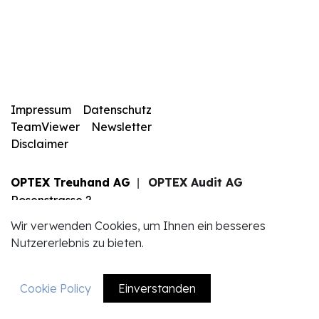
Impressum
Datenschutz
TeamViewer
Newsletter
Disclaimer
OPTEX Treuhand AG
OPTEX Audit AG
|
Rosenstrasse 2
6010 Kriens
Wir verwenden Cookies, um Ihnen ein besseres
+41 41 340 83 83
Nutzererlebnis zu bieten.
info@optexag.ch
Cookie Policy
Einverstanden
EN
DE