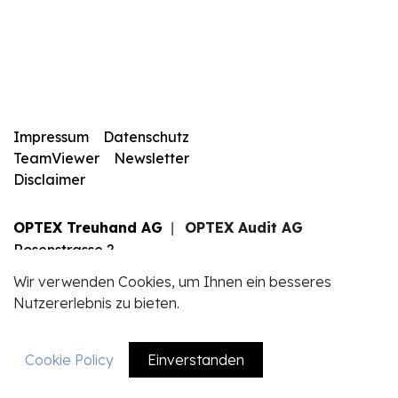
Impressum
Datenschutz
TeamViewer
Newsletter
Disclaimer
OPTEX Treuhand AG
OPTEX Audit AG
|
Rosenstrasse 2
6010 Kriens
Wir verwenden Cookies, um Ihnen ein besseres
+41 41 340 83 83
Nutzererlebnis zu bieten.
info@optexag.ch
Cookie Policy
Einverstanden
EN
DE