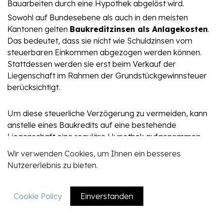
Bauarbeiten durch eine Hypothek abgelöst wird.
Sowohl auf Bundesebene als auch in den meisten
Kantonen gelten
Baukreditzinsen als Anlagekosten
.
Das bedeutet, dass sie nicht wie Schuldzinsen vom
steuerbaren Einkommen abgezogen werden können.
Stattdessen werden sie erst beim Verkauf der
Liegenschaft im Rahmen der Grundstückgewinnsteuer
berücksichtigt.
Um diese steuerliche Verzögerung zu vermeiden, kann
anstelle eines Baukredits auf eine bestehende
Liegenschaft eine reguläre Hypothek aufgenommen
werden, die dann den Bau der neuen Liegenschaft
Wir verwenden Cookies, um Ihnen ein besseres
finanziert. Die Zinsen dieser Hypothek sind sofort vom
Nutzererlebnis zu bieten.
steuerbaren Einkommen abziehbar.
Cookie Policy
Einverstanden
EN
DE