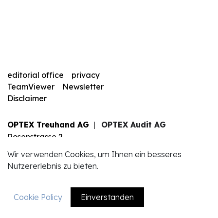
editorial office
privacy
TeamViewer
Newsletter
Disclaimer
OPTEX Treuhand AG
OPTEX Audit AG
|
Rosenstrasse 2
6010 Kriens
Wir verwenden Cookies, um Ihnen ein besseres
+41 41 340 83 83
Nutzererlebnis zu bieten.
info@optexag.ch
Cookie Policy
Einverstanden
EN
DE