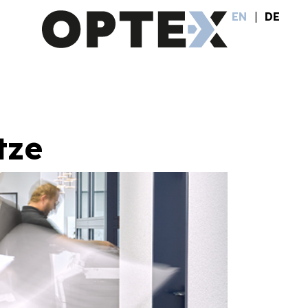
|
EN
DE
tze