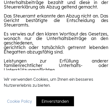
Unterhaltsbeiträge bezahlt und diese in der
Steuererklärung als Abzug geltend gemacht.
Das Steueramt erkannte den Abzug nicht an. Das
Gericht bestätigte die Entscheidung des
Steueramts.
Es verwies auf den klaren Wortlaut des Gesetzes,
wonach nur die Unterhaltsbeiträge an den
geschiedenen,
gerichtlich oder tatsächlich getrennt lebenden
Ehegatten abzugsfähig sind.
Leistungen zur Erfüllung anderer
familienrechtlicher Unterhalts- oder
Unterstützungspflichten
gegenüber anderen Begünstigten sind nicht
abzugsfähig. (Quelle: BGE 9C_643/2023 vom
Wir verwenden Cookies, um Ihnen ein besseres
15.11.24
)
Nutzererlebnis zu bieten.
Cookie Policy
Einverstanden
EN
DE
ZUR ÜBERSICHT